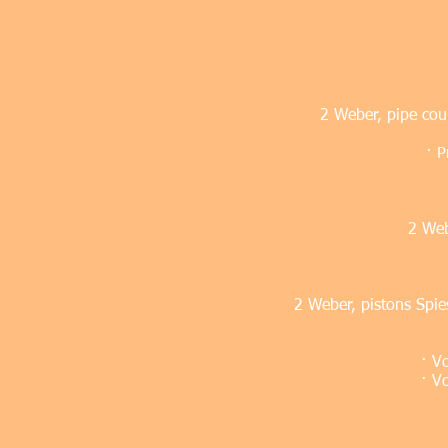
2 Weber, pipe cou
· P
2 Webe
2 Weber, pistons Spies
· Vo
· Vo