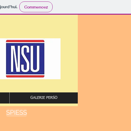
jourd'hui.
Commencez
GALERIE PERSO
SPIESS