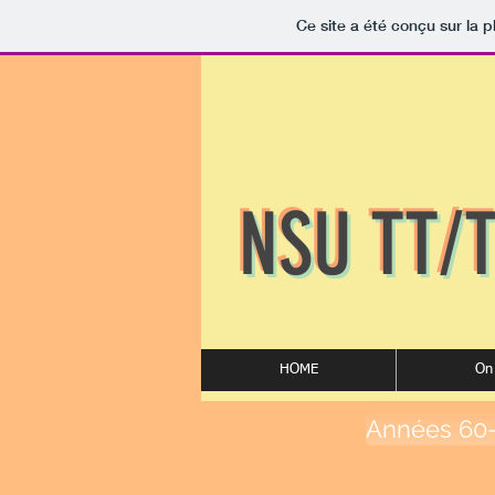
Ce site a été conçu sur la p
NS
U TT/
HOME
On 
Années 60